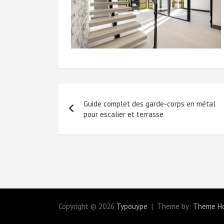
Navigation
Guide complet des garde-corps en métal
de
pour escalier et terrasse
l’article
Copyright © 2026
Typouype
Theme by:
Theme H