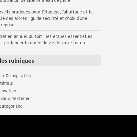
nstallation de citerne à eau de pluie
seils pratiques pour l’élagage, l’abattage et la
lle des arbres : guide sécurité et choix d’une
treprise
tretien annuel du toit : les étapes essentielles
ur prolonger la durée de vie de votre toiture
Nos rubriques
co & Inspiration
tériels
novation
avaux d'extérieur
categorized