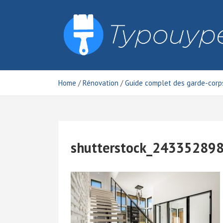
Skip
to
content
Typouype
Home
Rénovation
Guide complet des garde-corps
shutterstock_24335289