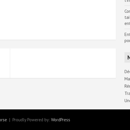
l’i
Con
tai
en
En
po
Dé
Ma
Ré
Tr
Un
orse
Proudly Powered by:
WordPress