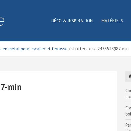
DÉCO & INSPIRATION
MATÉRIELS
 en métal pour escalier et terrasse
shutterstock_2433528987-min
A
87-min
Ch
so
Co
bo
Pe