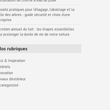
nstallation de citerne à eau de pluie
seils pratiques pour l’élagage, l’abattage et la
lle des arbres : guide sécurité et choix d’une
treprise
tretien annuel du toit : les étapes essentielles
ur prolonger la durée de vie de votre toiture
Nos rubriques
co & Inspiration
tériels
novation
avaux d'extérieur
categorized