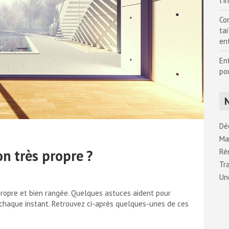
l’i
Con
tai
en
En
po
Dé
Ma
n très propre ?
Ré
Tr
Un
 propre et bien rangée. Quelques astuces aident pour
 chaque instant. Retrouvez ci-après quelques-unes de ces