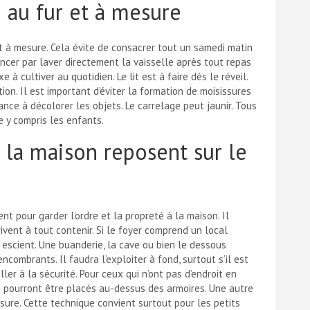
e au fur et à mesure
t à mesure. Cela évite de consacrer tout un samedi matin
cer par laver directement la vaisselle après tout repas
 à cultiver au quotidien. Le lit est à faire dès le réveil.
ion. Il est important d’éviter la formation de moisissures
ce à décolorer les objets. Le carrelage peut jaunir. Tous
e y compris les enfants.
à la maison reposent sur le
pour garder l’ordre et la propreté à la maison. Il
ivent à tout contenir. Si le foyer comprend un local
n escient. Une buanderie, la cave ou bien le dessous
encombrants. Il faudra l’exploiter à fond, surtout s’il est
iller à la sécurité. Pour ceux qui n’ont pas d’endroit en
ns pourront être placés au-dessus des armoires. Une autre
ure. Cette technique convient surtout pour les petits