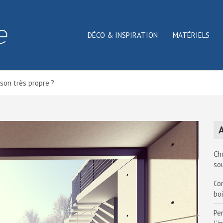
DÉCO & INSPIRATION
MATÉRIELS
son très propre ?
A
Ch
so
Co
bo
Pe