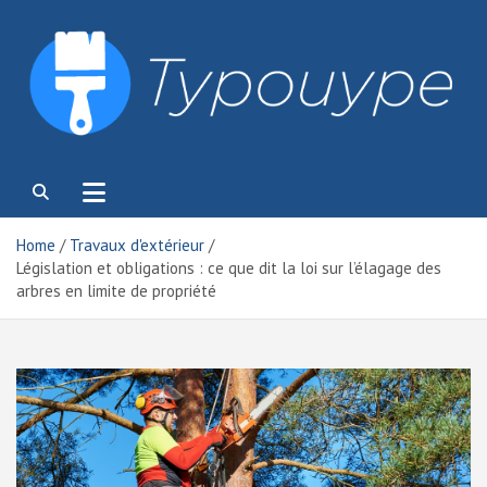
Skip
to
content
Typouype
Home
Travaux d'extérieur
Législation et obligations : ce que dit la loi sur l’élagage des
arbres en limite de propriété