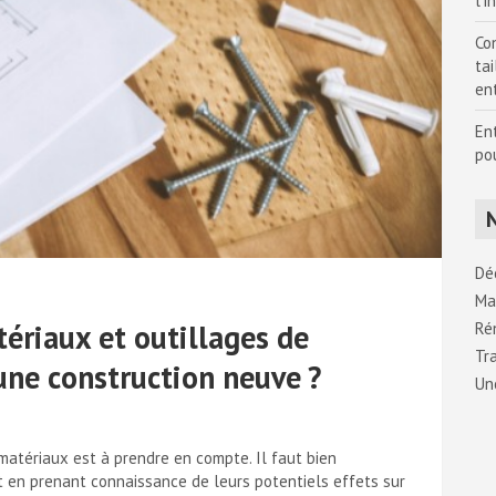
l’i
Con
tai
en
En
po
Dé
Ma
riaux et outillages de
Ré
Tr
une construction neuve ?
Un
 matériaux est à prendre en compte. Il faut bien
t en prenant connaissance de leurs potentiels effets sur