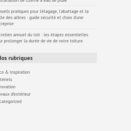
nstallation de citerne à eau de pluie
seils pratiques pour l’élagage, l’abattage et la
lle des arbres : guide sécurité et choix d’une
treprise
tretien annuel du toit : les étapes essentielles
ur prolonger la durée de vie de votre toiture
Nos rubriques
co & Inspiration
tériels
novation
avaux d'extérieur
categorized