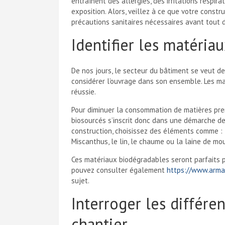
entraînent des allergies, des irritations respi
exposition. Alors, veillez à ce que votre const
précautions sanitaires nécessaires avant tout 
Identifier les matéria
De nos jours, le secteur du bâtiment se veut d
considérer l’ouvrage dans son ensemble. Les mat
réussie.
Pour diminuer la consommation de matières premi
biosourcés s’inscrit donc dans une démarche de
construction, choisissez des éléments comme : le 
Miscanthus, le lin, le chaume ou la laine de mo
Ces matériaux biodégradables seront parfaits p
pouvez consulter également
https://www.arma
sujet.
Interroger les différen
chantier